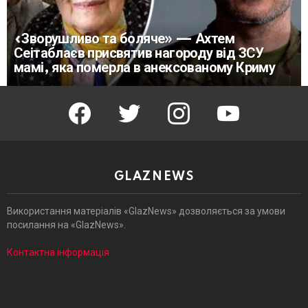
«Зворушливо та боляче» — Ахтем
Сеітаблаєв присвятив нагороду від ЗСУ
мамі, яка померла в анексованому Криму
facebook
twitter
instagram
youtube
GLAZNEWS
Використання матеріалів «GlazNews» дозволяється за умови
посилання на «GlazNews».
Контактна інформація