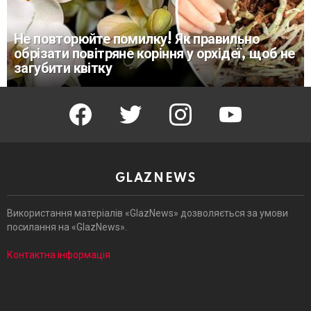
Не повторюйте помилку! Як правильно
обрізати повітряне коріння у орхідеї, щоб не
загубити квітку
facebook
twitter
instagram
youtube
GLAZNEWS
Використання матеріалів «GlazNews» дозволяється за умови
посилання на «GlazNews».
Контактна інформація