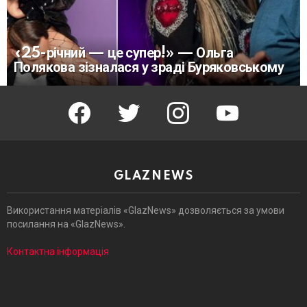
«25-річний — це супер!» — Ольга
Полякова зізналася у зраді Буряковському
facebook
twitter
instagram
youtube
GLAZNEWS
Використання матеріалів «GlazNews» дозволяється за умови
посилання на «GlazNews».
Контактна інформація