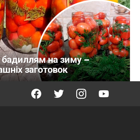
 бадиллям на зиму –
ашніх заготовок
facebook
twitter
instagram
youtube