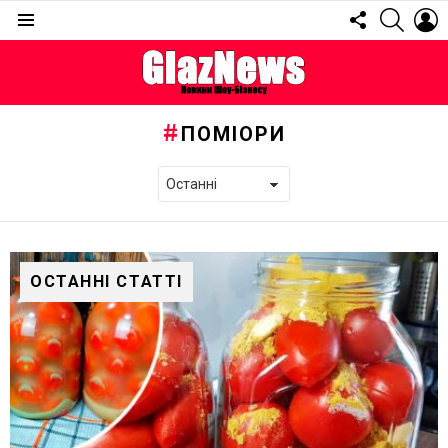
FOLLOW
SEARC
L
US
Menu
ПОМІОРИ
ОСТАННІ СТАТТІ