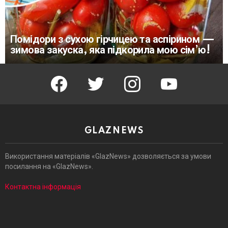
Помідори з сухою гірчицею та аспірином —
зимова закуска, яка підкорила мою сім’ю!
facebook
twitter
instagram
youtube
GLAZNEWS
Використання матеріалів «GlazNews» дозволяється за умови
посилання на «GlazNews».
Контактна інформація