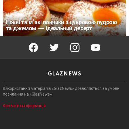
Ніжні та м’які пончики з цукровою пудрою
та джемом — ідеальний десерт
facebook
twitter
instagram
youtube
GLAZNEWS
Використання матеріалів «GlazNews» дозволяється за умови
посилання на «GlazNews».
Контактна інформація