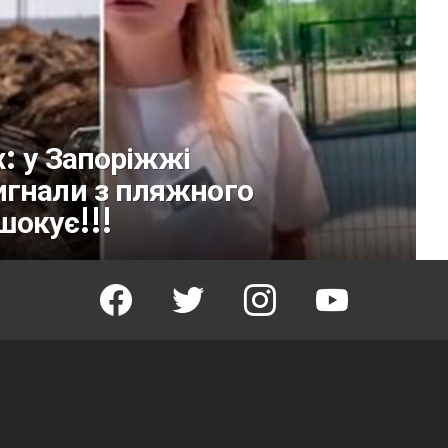
х: у Запоріжжі
игнали з пляжного
шокує!!!
facebook
twitter
instagram
youtube