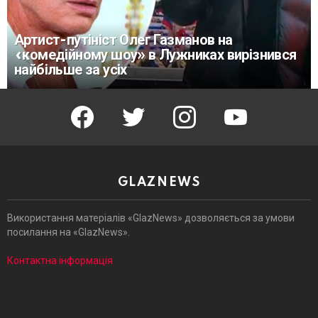
Артист-путініст Олег Газманов на
«комедійному шоу» в Лужниках вирізнився
найбільше за усіх
facebook
twitter
instagram
youtube
GLAZNEWS
Використання матеріалів «GlazNews» дозволяється за умови
посилання на «GlazNews».
Контактна інформація