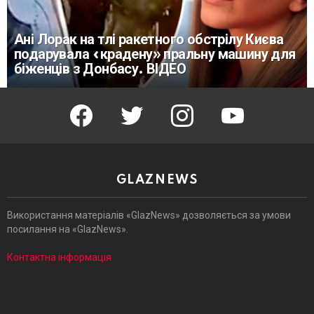
Ані Лорак на тлі ракетного обстрілу Києва
подарувала «крадену» пральну машину для
біженців з Донбасу. ВІДЕО
facebook
twitter
instagram
youtube
GLAZNEWS
Використання матеріалів «GlazNews» дозволяється за умови
посилання на «GlazNews».
Контактна інформація