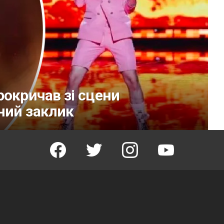
рокричав зі сцени
ний заклик
facebook
twitter
instagram
youtube