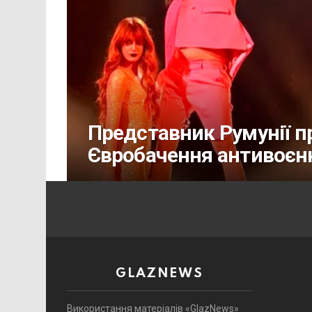
Представник Румунії п
Євробачення антивоєн
GLAZNEWS
Використання матеріалів «GlazNews»