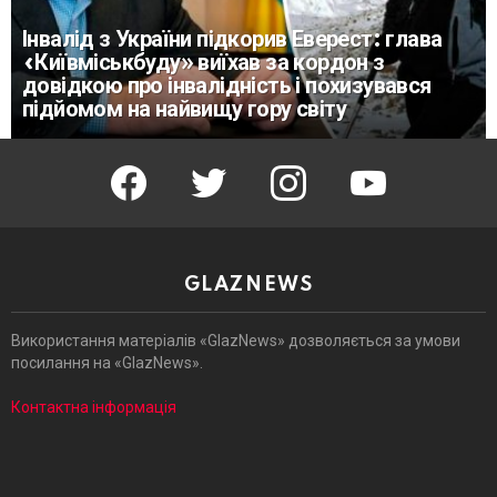
Інвалід з України підкорив Еверест: глава
«Київміськбуду» виїхав за кордон з
довідкою про інвалідність і похизувався
підйомом на найвищу гору світу
facebook
twitter
instagram
youtube
GLAZNEWS
Використання матеріалів «GlazNews» дозволяється за умови
посилання на «GlazNews».
Контактна інформація