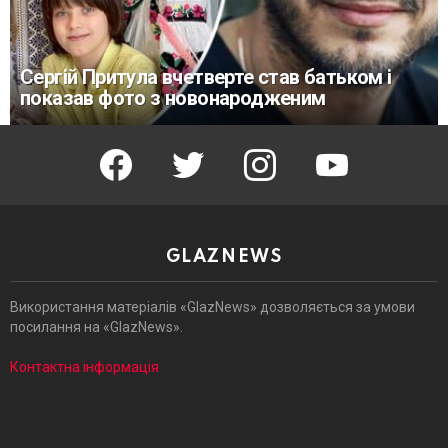
Сергій Притула вчетверте став батьком і
показав фото з новонародженим
facebook
twitter
instagram
youtube
GLAZNEWS
Використання матеріалів «GlazNews» дозволяється за умови
посилання на «GlazNews».
Контактна інформація