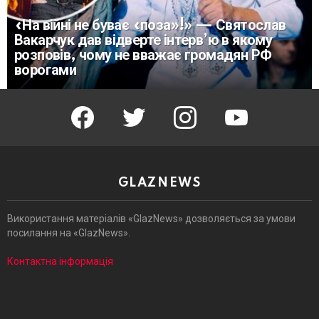
«На війні не буває «поза»!» — Святослав
Вакарчук дав відверте інтерв’ю в якому
розповів, чому не вважає громадян РФ
ворогами
facebook
twitter
instagram
youtube
GLAZNEWS
Використання матеріалів «GlazNews» дозволяється за умови
посилання на «GlazNews».
Контактна інформація