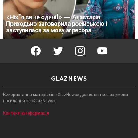
«Ніх*я ви не єдині!» — Анастасія
Приходько заговорила російською і
заступилася за мову агресора
facebook
twitter
instagram
youtube
GLAZNEWS
Використання матеріалів «GlazNews» дозволяється за умови
посилання на «GlazNews».
Контактна інформація