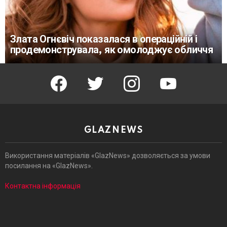
Злата Огнєвіч показалася в операційній і
продемонструвала, як омолоджує обличчя
facebook
twitter
instagram
youtube
GLAZNEWS
Використання матеріалів «GlazNews» дозволяється за умови
посилання на «GlazNews».
Контактна інформація