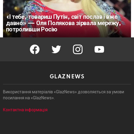
«І тебе, товариш Путін, світ послав і вже
давно» — Оля Полякова зірвала мережу,
потроливши Росію
facebook
twitter
instagram
youtube
GLAZNEWS
Використання матеріалів «GlazNews» дозволяється за умови
посилання на «GlazNews».
Контактна інформація