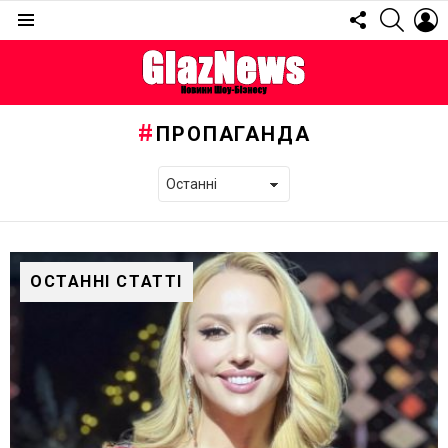
FOLLOW
SEARC
L
US
Menu
ПРОПАГАНДА
ОСТАННІ СТАТТІ