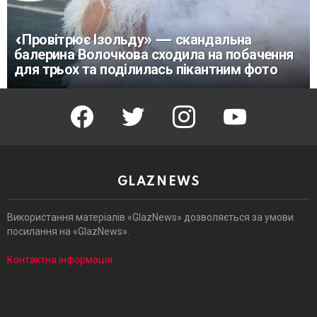
«Провітрює Ізольду» — скандальна
балерина Волочкова сходила на побачення
для трьох та поділилась пікантним фото
facebook
twitter
instagram
youtube
GLAZNEWS
Використання матеріалів «GlazNews» дозволяється за умови
посилання на «GlazNews».
Контактна інформація