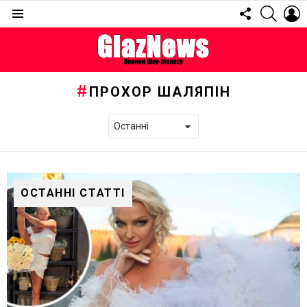
FOLLOW
SEARC
L
US
Menu
ПРОХОР ШАЛЯПІН
ОСТАННІ СТАТТІ