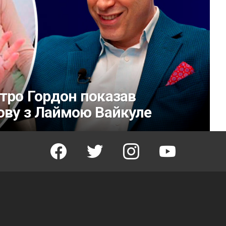
тро Гордон показав
ову з Лаймою Вайкуле
facebook
twitter
instagram
youtube