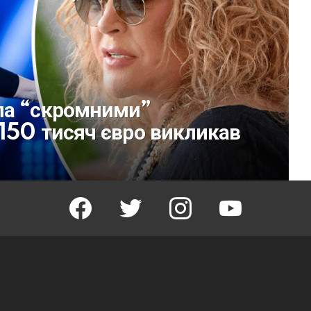
ла “скромними”
 150 тисяч євро викликав
facebook
twitter
instagram
youtube