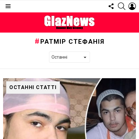
FOLLOW
SEARC
L
US
Menu
РАТМІР СТЕФАНІЯ
ОСТАННІ СТАТТІ