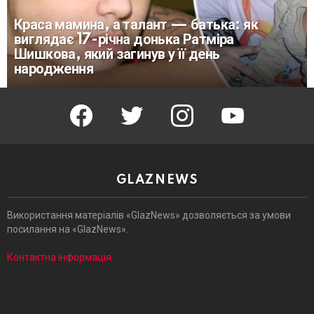
Краса мамина, а талант — батька: як
виглядає 17-річна донька Ратміра
Шишкова, який загинув у її день
народження
facebook
twitter
instagram
youtube
GLAZNEWS
Використання матеріалів «GlazNews» дозволяється за умови
посилання на «GlazNews».
Контактна інформація