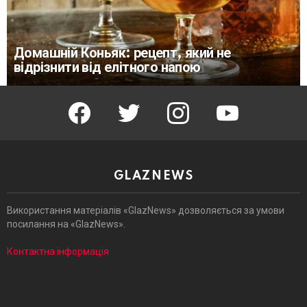
Домашній Коньяк: рецепт, який не
відрізнити від елітного напою
facebook
twitter
instagram
youtube
GLAZNEWS
Використання матеріалів «GlazNews» дозволяється за умови
посилання на «GlazNews».
Контактна інформація