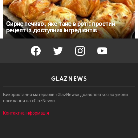
Сирне печиво, яке тане в роті: простий
рецепт із доступних інгредієнтів
facebook
twitter
instagram
youtube
GLAZNEWS
Використання матеріалів «GlazNews» дозволяється за умови
посилання на «GlazNews».
Контактна інформація