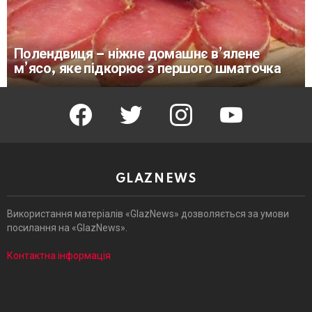
Полендвиця – ніжне домашнє в’ялене
м’ясо, яке підкорює з першого шматочка
facebook
twitter
instagram
youtube
GLAZNEWS
Використання матеріалів «GlazNews» дозволяється за умови
посилання на «GlazNews».
Контактна інформація