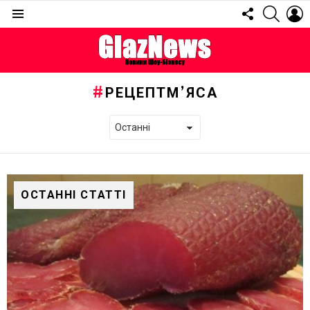
FOLLOW
SEARC
L
US
Menu
РЕЦЕПТМ’ЯСА
ОСТАННІ СТАТТІ