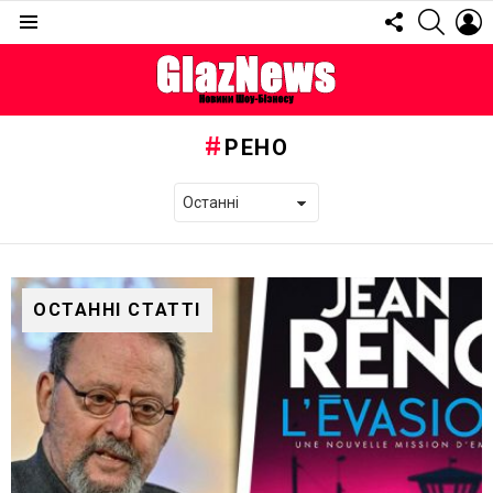
FOLLOW
SEARC
L
US
Menu
РЕНО
ОСТАННІ СТАТТІ