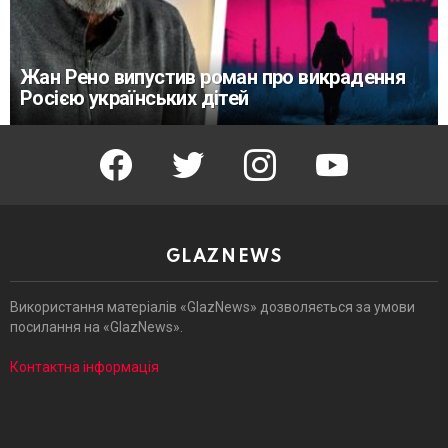
Жан Рено випустив роман про викрадення
Росією українських дітей
facebook
twitter
instagram
youtube
GLAZNEWS
Використання матеріалів «GlazNews» дозволяється за умови
посилання на «GlazNews».
Контактна інформація