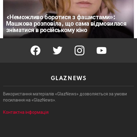
«Неможливо боротися з фашистами»:
Машкова розповіла, що сама відмовилася
зніматися в російському кіно
facebook
twitter
instagram
youtube
GLAZNEWS
Використання матеріалів «GlazNews» дозволяється за умови
посилання на «GlazNews».
Контактна інформація