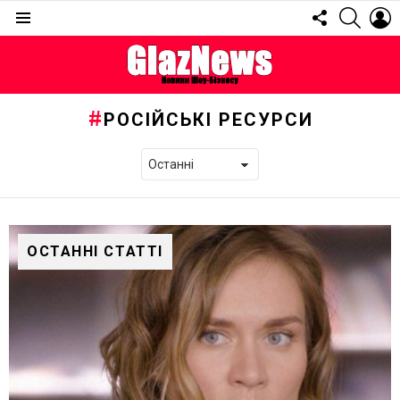
FOLLOW
SEARC
L
US
Menu
РОСІЙСЬКІ РЕСУРСИ
ОСТАННІ СТАТТІ