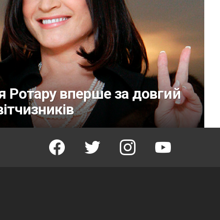
ія Ротару вперше за довгий
вітчизників
facebook
twitter
instagram
youtube