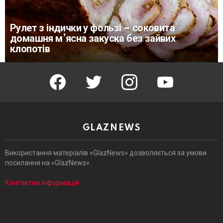
Рулет з індички у фользі – соковита
домашня м’ясна закуска без зайвих
клопотів
facebook
twitter
instagram
youtube
GLAZNEWS
Використання матеріалів «GlazNews» дозволяється за умови
посилання на «GlazNews».
Контактна інформація