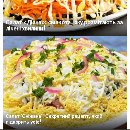
Салат «Діана»: смакота, яку розмітають за
лічені хвилини!
Салат ‘Сніжана’: Секретний рецепт, який
підкорить усіх!