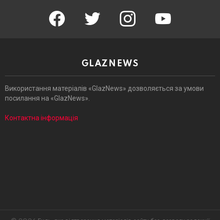
facebook
twitter
instagram
youtube
GLAZNEWS
Використання матеріалів «GlazNews» дозволяється за умови
посилання на «GlazNews».
Контактна інформація