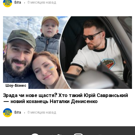
Віта
8 месяцев назад
Шоу-Бізнес
Зрада чи нове щастя? Хто такий Юрій Савранський
— новий коханець Наталки Денисенко
Віта
8 месяцев назад
facebook
twitter
instagram
youtube