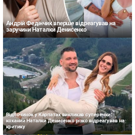
Андрій Федінчик вперше відреагував на
заручини Наталки Денисенко
Відпочинок у Карпатах викликав суперечки:
коханий Наталки Денисенко різко відреагував на
критику