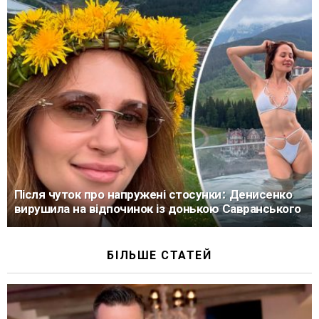
Після чуток про напружені стосунки: Денисенко
вирушила на відпочинок із донькою Савранського
БІЛЬШЕ СТАТЕЙ