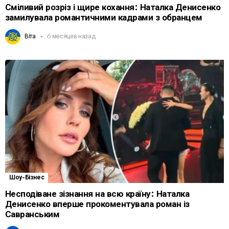
Сміливий розріз і щире кохання: Наталка Денисенко
замилувала романтичними кадрами з обранцем
Віта
6 месяцев назад
Шоу-Бізнес
Несподіване зізнання на всю країну: Наталка
Денисенко вперше прокоментувала роман із
Савранським