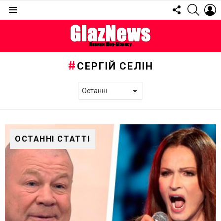
FOLLOW
SEARC
L
US
Menu
СЕРГІЙ СЕЛІН
ОСТАННІ СТАТТІ