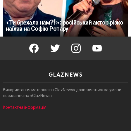
«Ти брехала нам?!»: російський актор різко
наїхав на Софію Ротару
facebook
twitter
instagram
youtube
GLAZNEWS
Використання матеріалів «GlazNews» дозволяється за умови
посилання на «GlazNews».
Контактна інформація