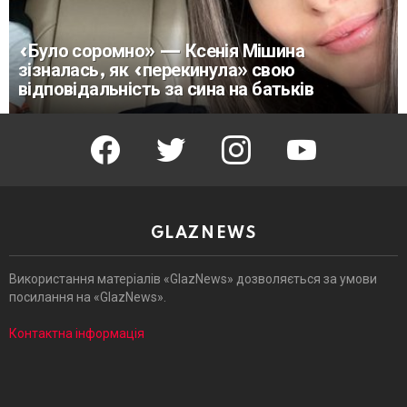
«Було соромно» — Ксенія Мішина
зізналась, як «перекинула» свою
відповідальність за сина на батьків
facebook
twitter
instagram
youtube
GLAZNEWS
Використання матеріалів «GlazNews» дозволяється за умови
посилання на «GlazNews».
Контактна інформація