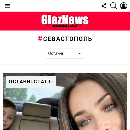
FOLLOW
SEARC
L
US
Menu
СЕВАСТОПОЛЬ
ОСТАННІ СТАТТІ