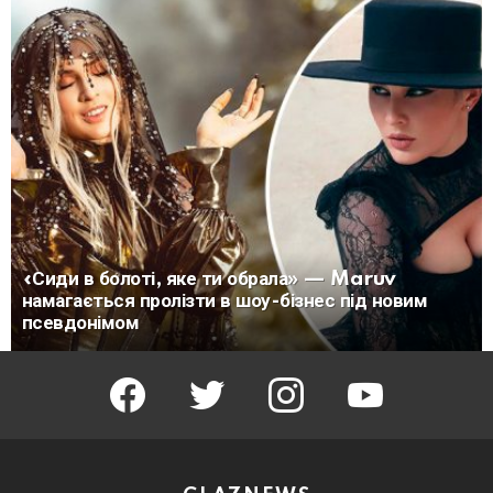
«Сиди в болоті, яке ти обрала» — Maruv
намагається пролізти в шоу-бізнес під новим
псевдонімом
facebook
twitter
instagram
youtube