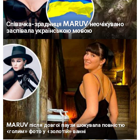
Співачка-зрадниця MARUV неочікувано
заспівала українською мовою
MARUV після довгої паузи шокувала повністю
«голим» фото у «золотій» ванні