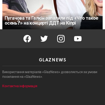
Пугачова та Галкін запалили під «Что такое
осень?» на концерті ДДТ на Кіпрі
facebook
twitter
instagram
youtube
GLAZNEWS
Використання матеріалів «GlazNews» дозволяється за умови
посилання на «GlazNews».
Контактна інформація