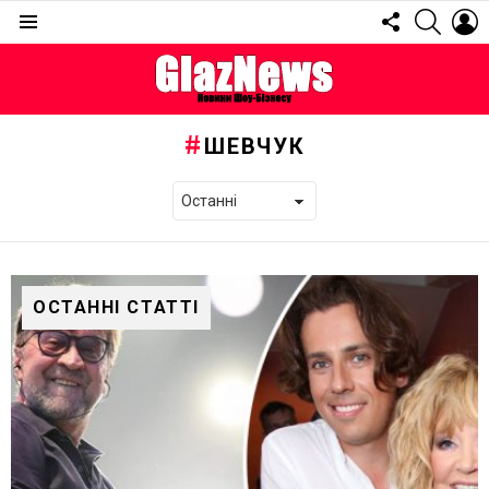
FOLLOW
SEARC
L
US
Menu
ШЕВЧУК
ОСТАННІ СТАТТІ