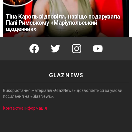
Тіна Кароль відповіла, навіщо подарувала
Папі Римському «Маріупольський
щоденник»
facebook
twitter
instagram
youtube
GLAZNEWS
Використання матеріалів «GlazNews» дозволяється за умови
посилання на «GlazNews».
Контактна інформація