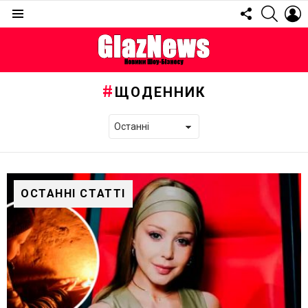
FOLLOW
SEARC
L
US
Menu
ЩОДЕННИК
ОСТАННІ СТАТТІ