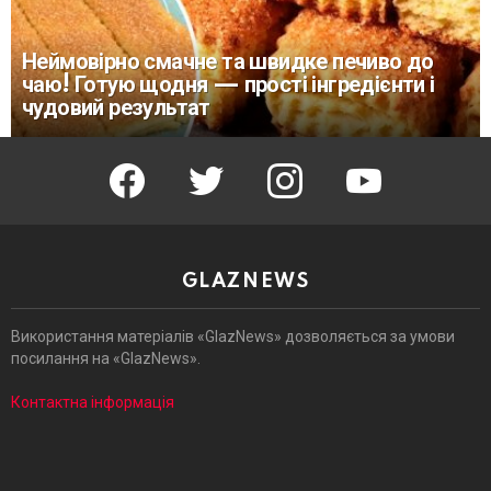
Неймовірно смачне та швидке печиво до
чаю! Готую щодня — прості інгредієнти і
чудовий результат
facebook
twitter
instagram
youtube
GLAZNEWS
Використання матеріалів «GlazNews» дозволяється за умови
посилання на «GlazNews».
Контактна інформація