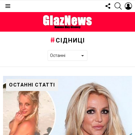
FOLLOW
SEARC
L
US
Menu
СІДНИЦІ
ОСТАННІ СТАТТІ