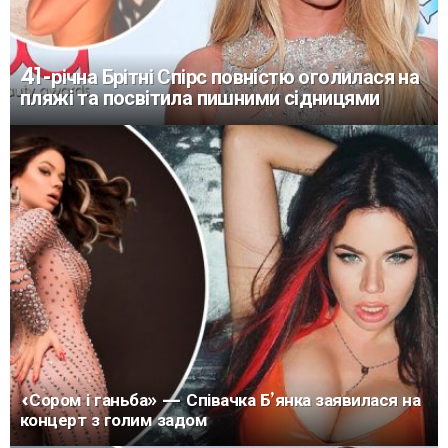
41-річна Брітні Спірс повністю оголилася на
пляжі та посвітила пишними сідницями
«Сором і ганьба» — Співачка Б’янка заявилася на
концерт з голим задом