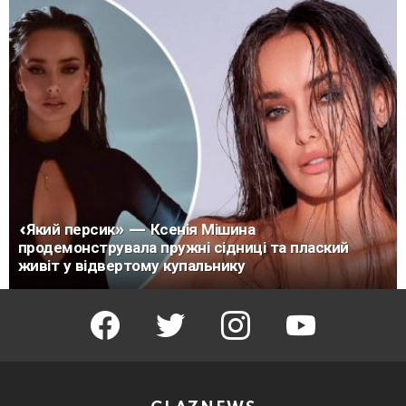
«Який персик» — Ксенія Мішина
продемонструвала пружні сідниці та плаский
живіт у відвертому купальнику
facebook
twitter
instagram
youtube