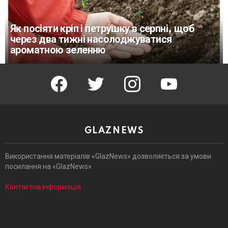
Як посіяти кріп і петрушку в серпні, щоб
через два тижні насолоджуватися
ароматною зеленню
facebook
twitter
instagram
youtube
GLAZNEWS
Використання матеріалів «GlazNews» дозволяється за умови
посилання на «GlazNews».
Контактна інформація