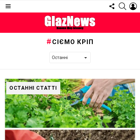
FOLLOW
SEARC
L
US
Menu
СІЄМО КРІП
ОСТАННІ СТАТТІ