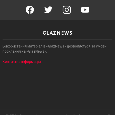
facebook
twitter
instagram
youtube
GLAZNEWS
Використання матеріалів «GlazNews» дозволяється за умови
посилання на «GlazNews».
Контактна інформація