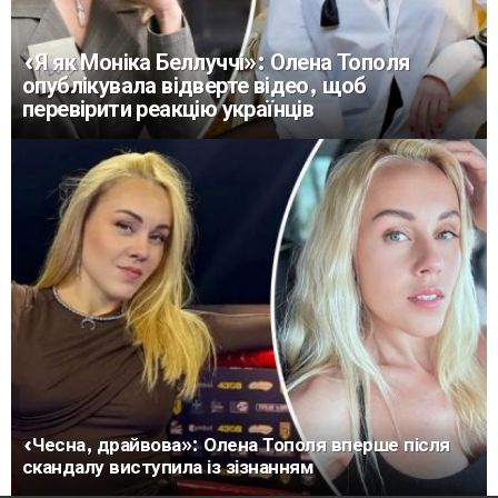
«Я як Моніка Беллуччі»: Олена Тополя
опублікувала відверте відео, щоб
перевірити реакцію українців
«Чесна, драйвова»: Олена Тополя вперше після
скандалу виступила із зізнанням