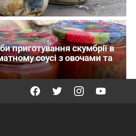
би приготування скумбрії в
матному соусі з овочами та
facebook
twitter
instagram
youtube