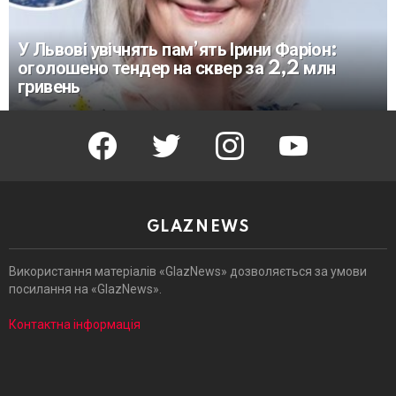
У Львові увічнять пам’ять Ірини Фаріон:
оголошено тендер на сквер за 2,2 млн
гривень
facebook
twitter
instagram
youtube
GLAZNEWS
Використання матеріалів «GlazNews» дозволяється за умови
посилання на «GlazNews».
Контактна інформація