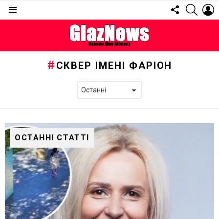
FOLLOW
SEARC
L
US
Menu
СКВЕР ІМЕНІ ФАРІОН
ОСТАННІ СТАТТІ