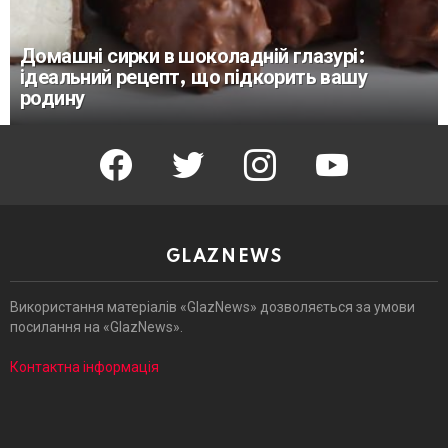
Домашні сирки в шоколадній глазурі:
ідеальний рецепт, що підкорить вашу
родину
facebook
twitter
instagram
youtube
GLAZNEWS
Використання матеріалів «GlazNews» дозволяється за умови
посилання на «GlazNews».
Контактна інформація