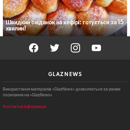
Швидкий сніданок на кефірі: готується за 15
хвилин!
facebook
twitter
instagram
youtube
GLAZNEWS
Використання матеріалів «GlazNews» дозволяється за умови
посилання на «GlazNews».
Контактна інформація