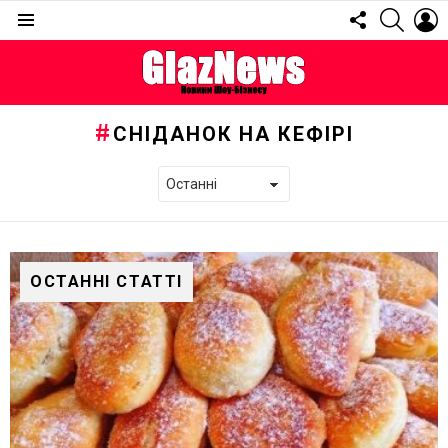
FOLLOW
SEARC
L
US
Menu
СНІДАНОК НА КЕФІРІ
ОСТАННІ СТАТТІ