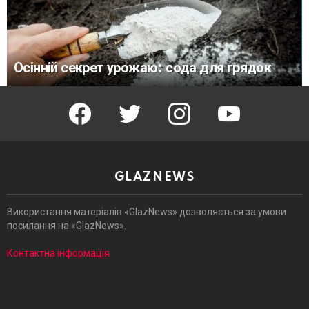
Осінній секрет урожаю: сода для грядок
facebook
twitter
instagram
youtube
GLAZNEWS
Використання матеріалів «GlazNews» дозволяється за умови
посилання на «GlazNews».
Контактна інформація