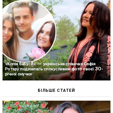
«Копія бабусі!» — українська співачка Софія
Ротару поділилась спокусливим фото своєї 30-
річної онучки
БІЛЬШЕ СТАТЕЙ