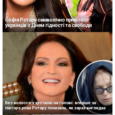
Софія Ротару символічно привітала
українців з Днем гідності та свободи
Без волосся з хусткою на голові: вперше за
півтора роки Ротару показала, як зараз виглядає