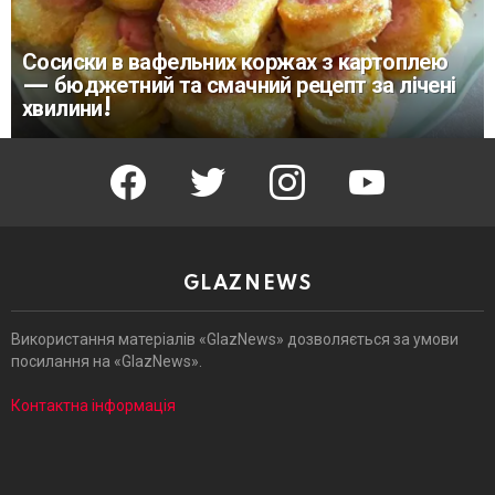
Сосиски в вафельних коржах з картоплею
— бюджетний та смачний рецепт за лічені
хвилини!
facebook
twitter
instagram
youtube
GLAZNEWS
Використання матеріалів «GlazNews» дозволяється за умови
посилання на «GlazNews».
Контактна інформація