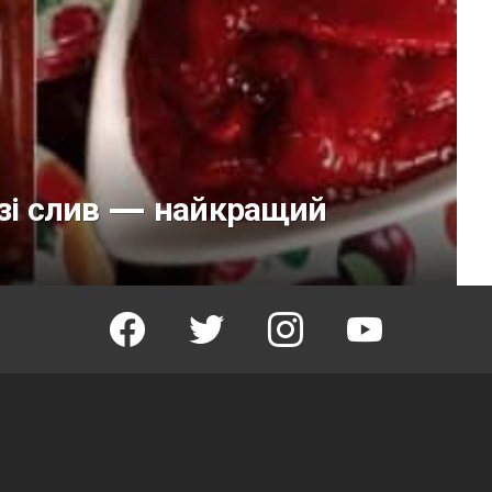
 зі слив — найкращий
facebook
twitter
instagram
youtube