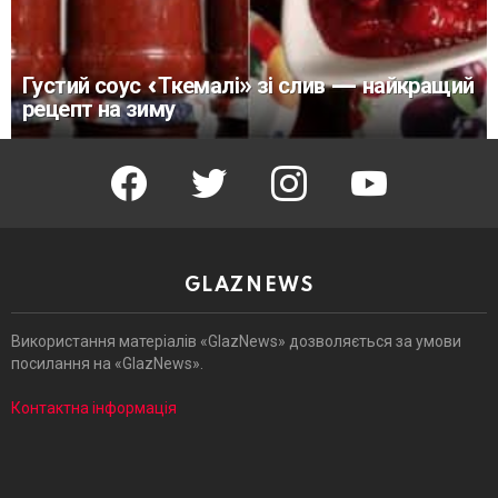
Густий соус «Ткемалі» зі слив — найкращий
рецепт на зиму
facebook
twitter
instagram
youtube
GLAZNEWS
Використання матеріалів «GlazNews» дозволяється за умови
посилання на «GlazNews».
Контактна інформація