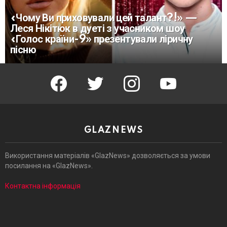
«Чому Ви приховували цей талант?!» —
Леся Нікітюк в дуеті з учасником шоу
«Голос країни-9» презентували ліричну
пісню
facebook
twitter
instagram
youtube
GLAZNEWS
Використання матеріалів «GlazNews» дозволяється за умови
посилання на «GlazNews».
Контактна інформація