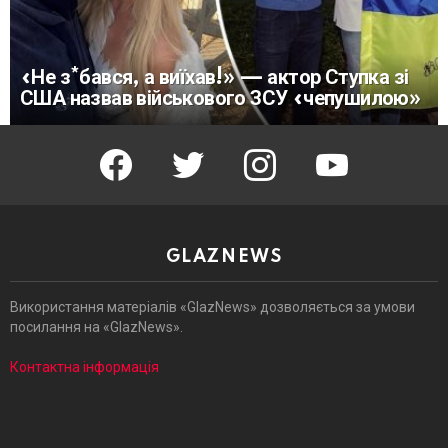
«Не з*бався, а виїхав!» — актор Ступка зі
США назвав військового ЗСУ «чепушилою»
facebook
twitter
instagram
youtube
GLAZNEWS
Використання матеріалів «GlazNews» дозволяється за умови
посилання на «GlazNews».
Контактна інформація