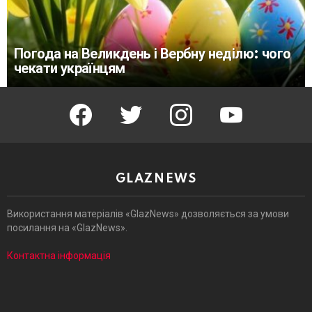
Погода на Великдень і Вербну неділю: чого
чекати українцям
facebook
twitter
instagram
youtube
GLAZNEWS
Використання матеріалів «GlazNews» дозволяється за умови
посилання на «GlazNews».
Контактна інформація